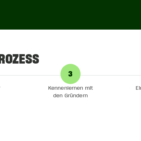
ROZESS
3
er
Kennenlernen mit
E
den Gründern