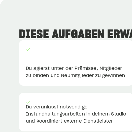
Im Jahr 2011 geben zwei Freunde, Felix
und Olli, ihre sicheren Jobs auf, um den
DIESE AUFGABEN ERW
Traum vom eigenen Fitnessstudio zu
verwirklichen. Heute betreut ein Team
aus 60 motivierten Mitarbeitern
tausende Sportsfreunde an Standorten
in Oststeinbek bei Hamburg,
Du agierst unter der Prämisse, Mitglieder
Wilhelmshaven und ab Sommer 2025
zu binden und Neumitglieder zu gewinnen
auch endlich in Varel.
Du veranlasst notwendige
Instandhaltungsarbeiten in deinem Studio
und koordiniert externe Dienstleister