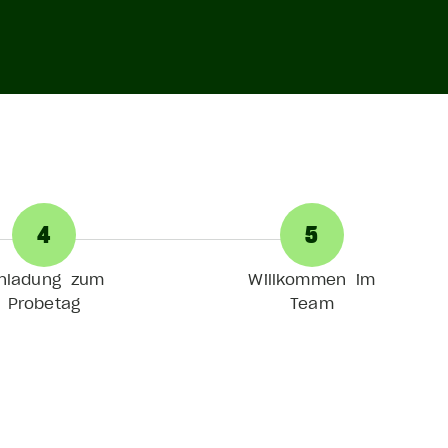
4
5
inladung zum
Willkommen im
Probetag
Team