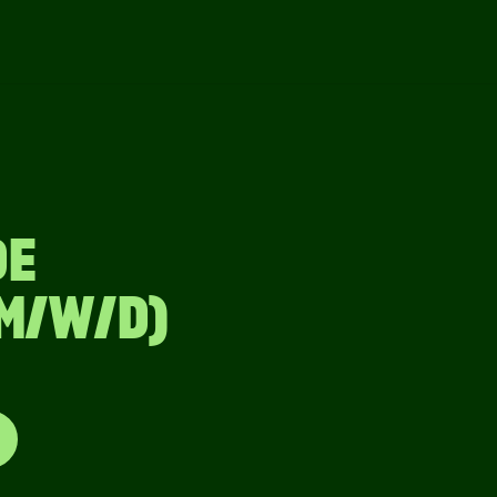
DE
M/W/D)