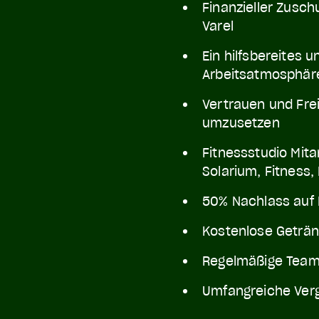
Finanzieller Zusc
Varel
Ein hilfsbereites u
Arbeitsatmosphär
Vertrauen und Fre
umzusetzen
Fitnessstudio Mitar
Solarium, Fitness,
50% Nachlass auf M
Kostenlose Geträ
Regelmäßige Team
Umfangreiche Verg