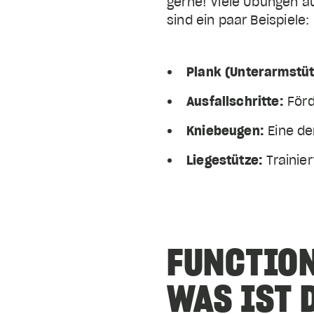
gerne! Viele Übungen a
sind ein paar Beispiele:
Plank (Unterarmstüt
Ausfallschritte:
Förd
Kniebeugen:
Eine de
Liegestütze:
Trainie
FUNCTION
WAS IST 