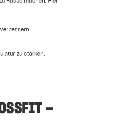
 zu Hause machen. Hier
 verbessern.
latur zu stärken.
OSSFIT –