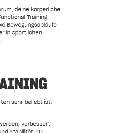
darum, deine körperliche
unctional Training
lexe Bewegungsabläufe
r in sportlichen
.
RAINING
en sehr beliebt ist:
 werden, verbessert
d Stabilität. (1)