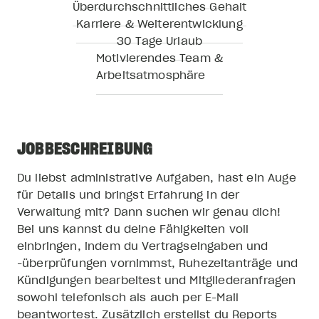
Überdurchschnittliches Gehalt
Karriere & Weiterentwicklung
30 Tage Urlaub
Motivierendes Team &
Arbeitsatmosphäre
JOBBESCHREIBUNG
Du liebst administrative Aufgaben, hast ein Auge
für Details und bringst Erfahrung in der
Verwaltung mit? Dann suchen wir genau dich!
Bei uns kannst du deine Fähigkeiten voll
einbringen, indem du Vertragseingaben und
-überprüfungen vornimmst, Ruhezeitanträge und
SPORTSFREUND STORY
Kündigungen bearbeitest und Mitgliederanfragen
Seit 2011
sowohl telefonisch als auch per E-Mail
Im Jahr 2011 geben zwei Freunde, Felix und Olli,
beantwortest. Zusätzlich erstellst du Reports
ihre sicheren Jobs auf, um den Traum vom