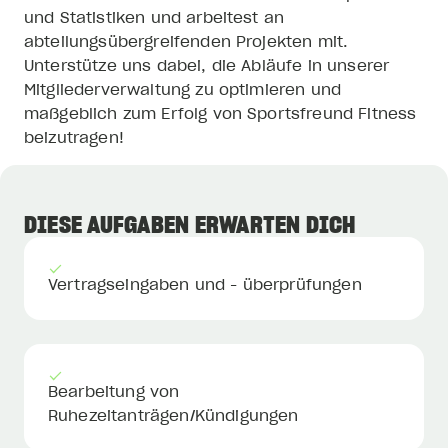
und Statistiken und arbeitest an
eigenen Fitnessstudio zu verwirklichen. Heute
abteilungsübergreifenden Projekten mit.
betreut ein Team aus 60 motivierten Mitarbeitern
Unterstütze uns dabei, die Abläufe in unserer
tausende Sportsfreunde an zwei Standorten.
Mitgliederverwaltung zu optimieren und
Weiterlesen
maßgeblich zum Erfolg von Sportsfreund Fitness
beizutragen!
DIESE AUFGABEN ERWARTEN DICH
Vertragseingaben und - überprüfungen
Bearbeitung von
Ruhezeitanträgen/Kündigungen