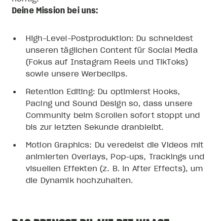
Deine Mission bei uns:
High-Level-Postproduktion: Du schneidest
unseren täglichen Content für Social Media
(Fokus auf Instagram Reels und TikToks)
sowie unsere Werbeclips.
SPORTSFREUND STORY
Seit 2011
Retention Editing: Du optimierst Hooks,
Im Jahr 2011 geben zwei Freunde, Felix und Olli,
Pacing und Sound Design so, dass unsere
ihre sicheren Jobs auf, um den Traum vom
Community beim Scrollen sofort stoppt und
eigenen Fitnessstudio zu verwirklichen. Heute
bis zur letzten Sekunde dranbleibt.
betreut ein Team aus 60 motivierten Mitarbeitern
Motion Graphics: Du veredelst die Videos mit
tausende Sportsfreunde an zwei Standorten.
animierten Overlays, Pop-ups, Trackings und
Weiterlesen
visuellen Effekten (z. B. in After Effects), um
die Dynamik hochzuhalten.